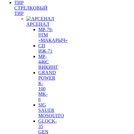
СТРЕЛКОВЫЙ
ТИР
АРСЕНАЛ
МР-79-
9ТM
«МАКАРЫЧ»
СП
ИЖ-71
MP-
446C
ВИКИНГ
GRAND
POWER
K-
100
MK-
6
SIG
SAUER
MOSQUITO
GLOCK-
35
GEN