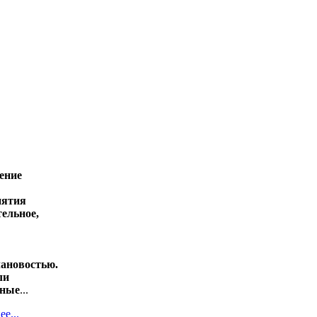
ение
иятия
ельное,
ановостью.
ли
тные
...
е...