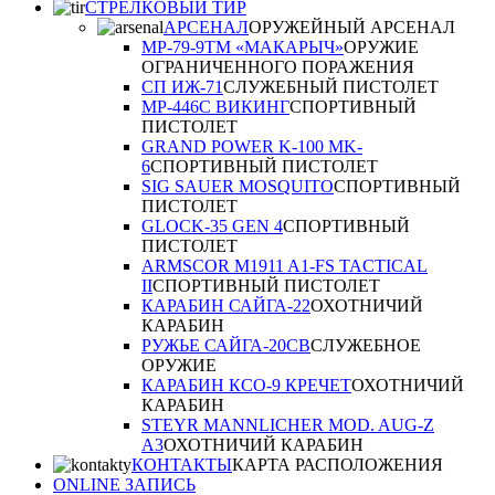
СТРЕЛКОВЫЙ ТИР
АРСЕНАЛ
ОРУЖЕЙНЫЙ АРСЕНАЛ
МР-79-9ТM «МАКАРЫЧ»
ОРУЖИЕ
ОГРАНИЧЕННОГО ПОРАЖЕНИЯ
СП ИЖ-71
СЛУЖЕБНЫЙ ПИСТОЛЕТ
MP-446C ВИКИНГ
СПОРТИВНЫЙ
ПИСТОЛЕТ
GRAND POWER K-100 MK-
6
СПОРТИВНЫЙ ПИСТОЛЕТ
SIG SAUER MOSQUITO
СПОРТИВНЫЙ
ПИСТОЛЕТ
GLOCK-35 GEN 4
СПОРТИВНЫЙ
ПИСТОЛЕТ
ARMSCOR M1911 A1-FS TACTICAL
II
СПОРТИВНЫЙ ПИСТОЛЕТ
КАРАБИН САЙГА-22
ОХОТНИЧИЙ
КАРАБИН
РУЖЬЕ САЙГА-20СВ
СЛУЖЕБНОЕ
ОРУЖИЕ
КАРАБИН КСО-9 КРЕЧЕТ
ОХОТНИЧИЙ
КАРАБИН
STEYR MANNLICHER MOD. AUG-Z
A3
ОХОТНИЧИЙ КАРАБИН
КОНТАКТЫ
КАРТА РАСПОЛОЖЕНИЯ
ONLINE ЗАПИСЬ