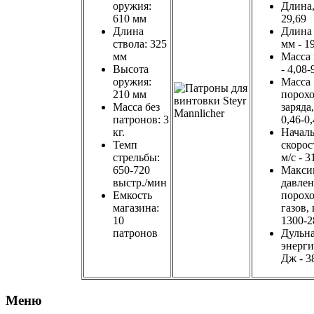
оружия:
Длина,
610 мм
29,69
Длина
Длина 
ствола: 325
мм - 1
мм
Масса 
Высота
- 4,08-
оружия:
Масса
210 мм
порох
Масса без
заряда,
патронов: 3
0,46-0
кг.
Начал
Темп
скорос
стрельбы:
м/с - 3
650-720
Макси
выстр./мин
давле
Емкость
порох
магазина:
газов, 
10
1300-2
патронов
Дульн
энерги
Дж - 3
Меню