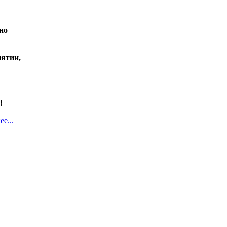
но
ятии,
!
е...