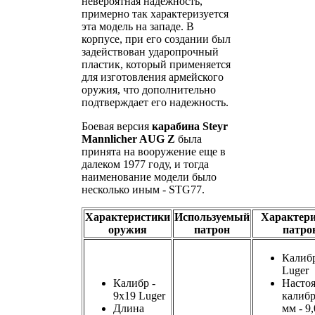
невероятная надежность,
примерно так характеризуется
эта модель на западе. В
корпусе, при его создании был
задействован ударопрочный
пластик, который применяется
для изготовления армейского
оружия, что дополнительно
подтверждает его надежность.
Боевая версия
карабина Steyr
Mannlicher AUG Z
была
принята на вооружение еще в
далеком 1977 году, и тогда
наименование модели было
несколько иным - STG77.
Характеристики
Используемый
Характер
оружия
патрон
патро
Калибр
Luger
Калибр -
Насто
9x19 Luger
калибр
Длина
мм - 9