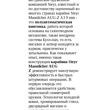
компанией Steyr, известный и
по достоинству оцененный во
многих странах карабин Steyr
Mannlicher AUG-Z A3 9 mm -
это
полуавтоматическая
винтовка
, работа которой
основана на газоотводном
механизме, также внедрена
система Булл-пап, то есть
магазин и затвор находятся за
курком, практически у
затыльника. Как показывает
опыт, именно такая
конструкция
карабина Steyr
Mannlicher AUG
Z
демонстрирует наилучшую
эффективность в быстрых
штурмовых операциях. В
первую очередь это
обуславливается удобством,
правильной симметрией
оружия. Технология холодной
ковки, хромированный ствол,
двухрядный магазин и