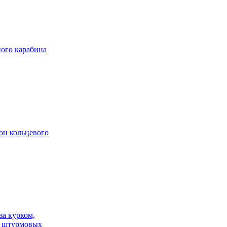
ного карабина
он кольцевого
за курком,
х штурмовых