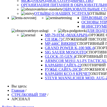
МЕЖДУНАРОДНОЕ СОТРУДНИЧЕСТВО
ОРГАНИЗАЦИЯ ПИТАНИЯ В ОБРАЗОВАТЕЛЬН
ОБРАЗОВАТЕЛЬНЫЕ СТ
ОТЗЫВЫ О НАШИХ УСЛУГАХ
ОТЗЫВЫ
ПРАВОВЫЕ 
ОСНОВЫ УП
88 ИНСТРУМ
ДЛЯ ПОДГ
МР-79-9ТM «МАКАРЫЧ»
ОРУЖИЕ 
СП ИЖ-71
СЛУЖЕБНЫЙ ПИСТОЛЕ
MP-446C ВИКИНГ
СПОРТИВНЫЙ 
GRAND POWER K-100 MK-6
СПОР
SIG SAUER MOSQUITO
СПОРТИВ
GLOCK-35 GEN 4
СПОРТИВНЫЙ П
ARMSCOR M1911 A1-FS TACTICAL 
КАРАБИН САЙГА-22
ОХОТНИЧИЙ 
РУЖЬЕ САЙГА-20СВ
СЛУЖЕБНОЕ
КАРАБИН КСО-9 КРЕЧЕТ
ОХОТНИ
STEYR MANNLICHER MOD. AUG-Z
Вы здесь:
Главная
/
СТРЕЛКОВЫЙ ТИР
/
АРСЕНАЛ