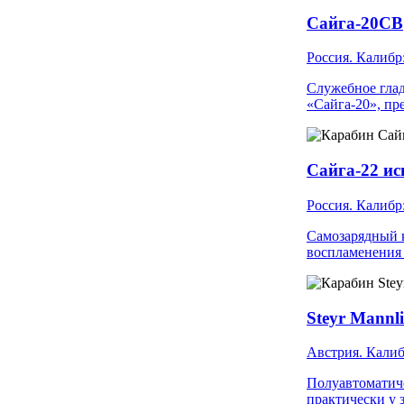
Сайга-20СВ
Россия. Калибр
Служебное глад
«Сайга-20», пр
Сайга-22 ис
Россия. Калибр
Самозарядный к
воспламенения 
Steyr Mannl
Австрия. Калиб
Полуавтоматиче
практически у