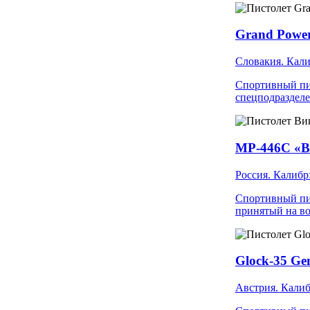
Grand Powe
Словакия. Кали
Спортивный пис
спецподраздел
MP-446C «В
Россия. Калибр
Спортивный пис
принятый на в
Glock-35 Ge
Австрия. Калиб