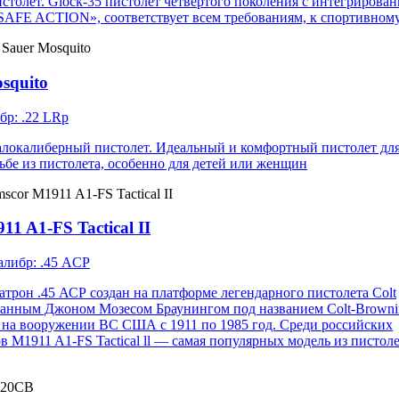
толет. Glock-35 пистолет четвертого поколения с интегрирова
«SAFE ACTION», соответствует всем требованиям, к спортивно
squito
бр: .22 LRр
локалиберный пистолет. Идеальный и комфортный пистолет дл
льбе из пистолета, особенно для детей или женщин
1 A1-FS Tactical II
либр: .45 ACP
атрон .45 АСР создан на платформе легендарного пистолета Colt
танным Джоном Мозесом Браунингом под названием Colt-Browni
 на вооружении ВС США с 1911 по 1985 год. Среди российских
ов M1911 A1-FS Tactical ll — самая популярных модель из пистол