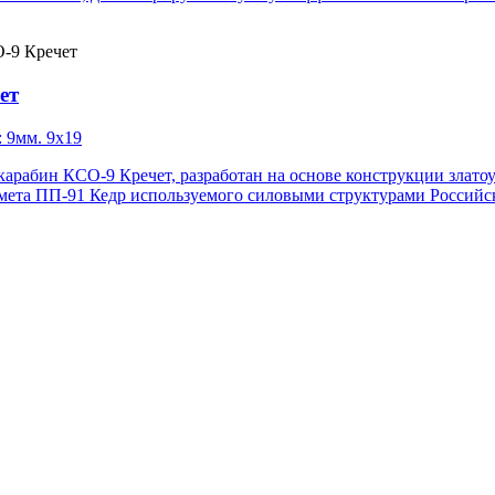
ет
: 9мм. 9x19
арабин КСО-9 Кречет, разработан на основе конструкции златоу
емета ПП-91 Кедр используемого силовыми структурами Россий