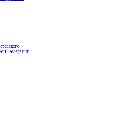
ставского
ской Федерации