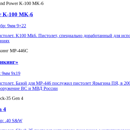
r K-100 MK-6
бр: 9мм 9×22
толет. K100 Mk6. Пистолет, специально доработанный для исп
ениях
икинг»
: 9мм 9х19
толет. Базой для МР-446 послужил пистолет Ярыгина ПЯ, в 20
ооружение ВС и МВД России
n 4
р: .40 S&W