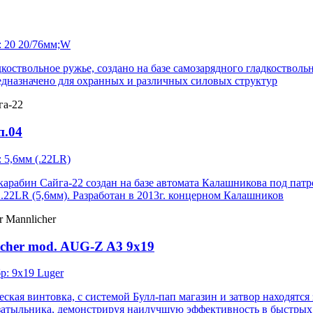
: 20 20/76мм;W
коствольное ружье, создано на базе самозарядного гладкостволь
едназначено для охранных и различных силовых структур
п.04
: 5,6мм (.22LR)
арабин Сайга-22 создан на базе автомата Калашникова под патр
.22LR (5,6мм). Разработан в 2013г. концерном Калашников
icher mod. AUG-Z A3 9x19
р: 9x19 Luger
ская винтовка, с системой Булл-пап магазин и затвор находятся 
 затыльника, демонстрируя наилучшую эффективность в быстры