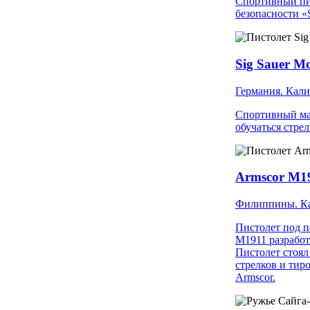
Спортивный пис
безопасности 
Sig Sauer Mo
Германия. Кали
Спортивный ма
обучаться стре
Armscor M191
Филиппины. Ка
Пистолет под п
М1911 разрабо
Пистолет стоял
стрелков и тир
Armscor.