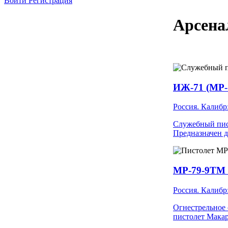
Войти
Регистрация
Арсена
ИЖ-71 (МР-
Россия. Калибр
Служебный пист
Предназначен д
МР-79-9ТM
Россия. Калибр
Огнестрельное 
пистолет Мака