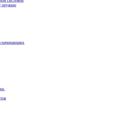
нной системой
му оружию
я начинающих
ng.
етов