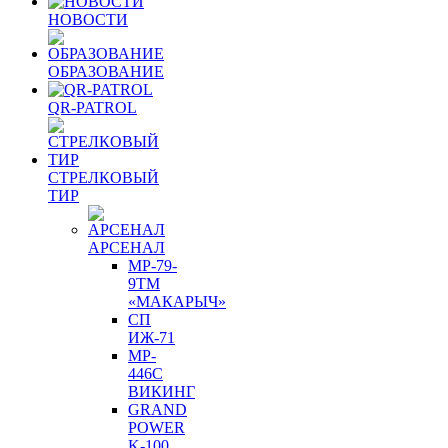
НОВОСТИ
ОБРАЗОВАНИЕ
QR-PATROL
СТРЕЛКОВЫЙ
ТИР
АРСЕНАЛ
МР-79-
9ТM
«МАКАРЫЧ»
СП
ИЖ-71
MP-
446C
ВИКИНГ
GRAND
POWER
K-100