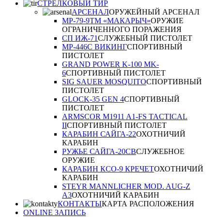
СТРЕЛКОВЫЙ ТИР
АРСЕНАЛ
ОРУЖЕЙНЫЙ АРСЕНАЛ
МР-79-9ТM «МАКАРЫЧ»
ОРУЖИЕ
ОГРАНИЧЕННОГО ПОРАЖЕНИЯ
СП ИЖ-71
СЛУЖЕБНЫЙ ПИСТОЛЕТ
MP-446C ВИКИНГ
СПОРТИВНЫЙ
ПИСТОЛЕТ
GRAND POWER K-100 MK-
6
СПОРТИВНЫЙ ПИСТОЛЕТ
SIG SAUER MOSQUITO
СПОРТИВНЫЙ
ПИСТОЛЕТ
GLOCK-35 GEN 4
СПОРТИВНЫЙ
ПИСТОЛЕТ
ARMSCOR M1911 A1-FS TACTICAL
II
СПОРТИВНЫЙ ПИСТОЛЕТ
КАРАБИН САЙГА-22
ОХОТНИЧИЙ
КАРАБИН
РУЖЬЕ САЙГА-20СВ
СЛУЖЕБНОЕ
ОРУЖИЕ
КАРАБИН КСО-9 КРЕЧЕТ
ОХОТНИЧИЙ
КАРАБИН
STEYR MANNLICHER MOD. AUG-Z
A3
ОХОТНИЧИЙ КАРАБИН
КОНТАКТЫ
КАРТА РАСПОЛОЖЕНИЯ
ONLINE ЗАПИСЬ